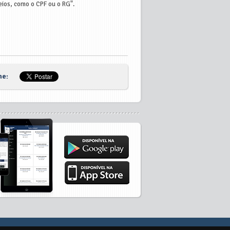
meios, como o CPF ou o RG".
he: