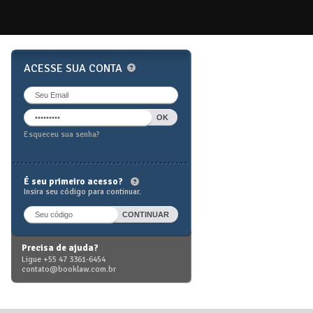
ACESSE SUA CONTA
RECUPERE SUA SENH
Digite o c
Esqueceu sua senha?
Voltar ao login
É seu primeiro acesso?
Insira seu código para continuar.
Precisa de ajuda?
Ligue +55 47 3361-6454
contato@booklaw.com.br