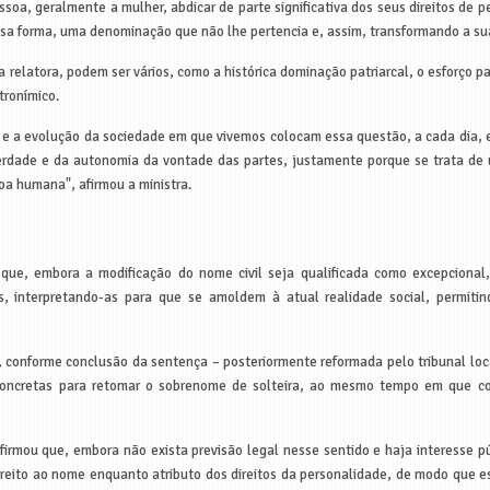
ssoa, geralmente a mulher, abdicar de parte significativa dos seus direitos de 
a forma, uma denominação que não lhe pertencia e, assim, transformando a sua 
 relatora, podem ser vários, como a histórica dominação patriarcal, o esforço p
tronímico.
ão e a evolução da sociedade em que vivemos colocam essa questão, a cada dia,
berdade e da autonomia da vontade das partes, justamente porque se trata de
oa humana", afirmou a ministra.
que, embora a modificação do nome civil seja qualificada como excepcional,
as, interpretando-as para que se amoldem à atual realidade social, permiti
e, conforme conclusão da sentença – posteriormente reformada pelo tribunal lo
 concretas para retomar o sobrenome de solteira, ao mesmo tempo em que c
irmou que, embora não exista previsão legal nesse sentido e haja interesse púb
o direito ao nome enquanto atributo dos direitos da personalidade, de modo que