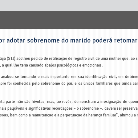
por adotar sobrenome do marido poderá retomar
tiça (STJ) acolheu pedido de retificação de registro civil de uma mulher que, a
 a qual lhe teria causado abalos psicológicos e emocionais.
cabou se tornando o mais importante em sua identificação civil, em detrime
pre foi conhecida pelo sobrenome do pai, e os únicos familiares que ainda ca
ela parte não são frívolas, mas, ao revés, demonstram a irresignação de que
ais palpáveis e significativas recordações – o sobrenome –, devem ser preserva
essoas, bem como a manutenção e a perpetuação da herança familiar", afirmou a re